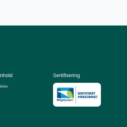
nnhold
Sertifisering
tikler