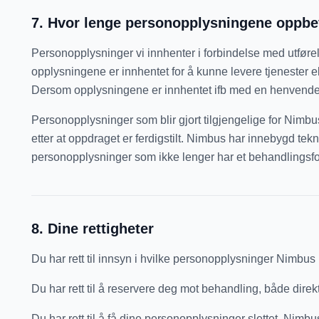
7
.
Hvor lenge personopplysningene oppbe
Personopplysninger vi innhenter i forbindelse med utføre
opplysningene er innhentet for å kunne levere tjenester elle
Dersom opplysningene er innhentet ifb med en henvendelse,
Personopplysninger som blir gjort tilgjengelige for Nimbu
etter at oppdraget er ferdigstilt. Nimbus har innebygd te
personopplysninger som ikke lenger har et behandlingsf
8
.
Dine rettigheter
Du har rett til innsyn i hvilke personopplysninger Nimbus l
Du har rett til å reservere deg mot behandling, både dir
Du har rett til å få dine personopplysninger slettet. Nimb