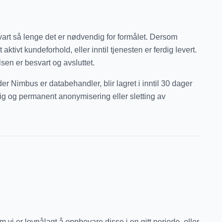
vart så lenge det er nødvendig for formålet. Dersom
ktivt kundeforhold, eller inntil tjenesten er ferdig levert.
sen er besvart og avsluttet.
r Nimbus er databehandler, blir lagret i inntil 30 dager
dig og permanent anonymisering eller sletting av
 vi er lovpålagt å oppbevare disse i en gitt periode, eller