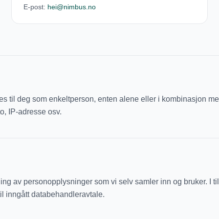
E-post:
hei@nimbus.no
s til deg som enkeltperson, enten alene eller i kombinasjon me
o, IP-adresse osv.
 av personopplysninger som vi selv samler inn og bruker. I til
il inngått databehandleravtale.