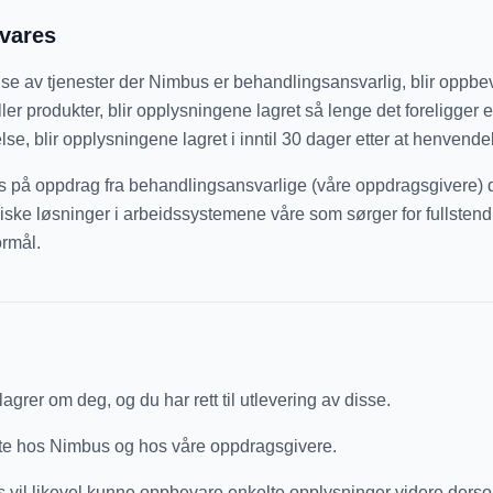
vares
lse av tjenester der Nimbus er behandlingsansvarlig, blir oppbe
r produkter, blir opplysningene lagret så lenge det foreligger et a
 blir opplysningene lagret i inntil 30 dager etter at henvendel
s på oppdrag fra behandlingsansvarlige (våre oppdragsgivere) de
kniske løsninger i arbeidssystemene våre som sørger for fullsten
ormål.
agrer om deg, og du har rett til utlevering av disse.
ekte hos Nimbus og hos våre oppdragsgivere.
us vil likevel kunne oppbevare enkelte opplysninger videre dersom